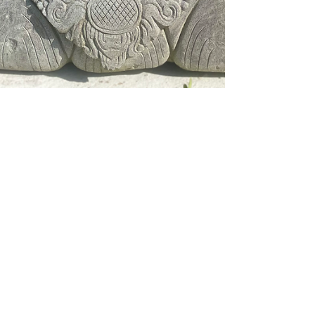
10 avr. 2025
2 min de lecture
Ça bouge au domaine !
Un jardin sacré au Domaine :
entre racines, symboles et
divin féminin
Au cœur du Domaine, entre les pierres anciennes,
le chant des oiseaux et la mer à l’horizon, un
nouveau lieu vient de naître. Un espace...