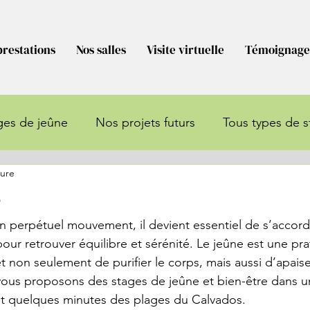
prestations
Nos salles
Visite virtuelle
Témoignage
ges de jeûne
Nos projets futurs
Tous types de s
ture
Stages
Marché de noël
e
 perpétuel mouvement, il devient essentiel de s’accord
r retrouver équilibre et sérénité. Le jeûne est une pra
 non seulement de purifier le corps, mais aussi d’apaiser
vous proposons des stages de jeûne et bien-être dans u
nt quelques minutes des plages du Calvados.