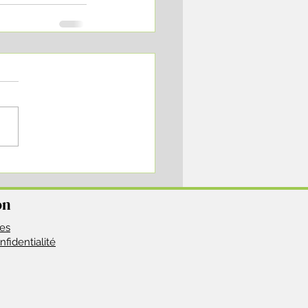
on
les
nfidentialité