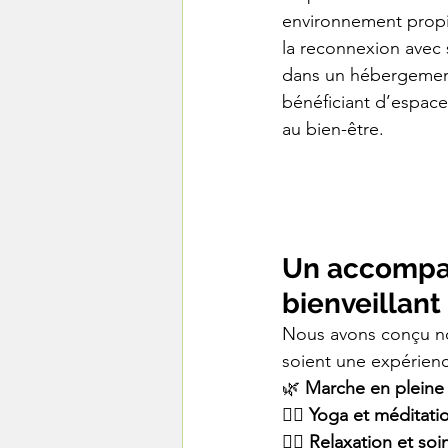
environnement propic
la reconnexion avec 
dans un hébergement
bénéficiant d’espace
au bien-être.
Un accomp
bienveillant
Nous avons conçu no
soient une expérien
🌿 
Marche en pleine
🧘‍♂️ 
Yoga et méditati
💆‍♀️ 
Relaxation et soi