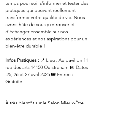
temps pour soi, s’informer et tester des 
pratiques qui peuvent réellement 
transformer votre qualité de vie. Nous 
avons hâte de vous y retrouver et 
d’échanger ensemble sur nos 
expériences et nos aspirations pour un 
bien-être durable !
Infos Pratiques :
 📍 Lieu : Au pavillon 11 
rue des arts 14150 Ouistreham 📅 Dates 
:
25, 26 et 27 avril 2025
 🎟️ Entrée : 
Gratuite
À très bientôt sur le Salon Mieux-Être 
en Normandie !
Les salons