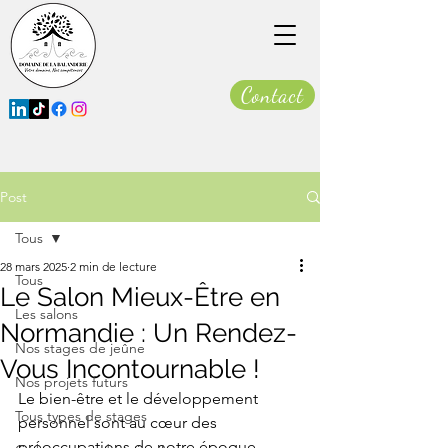
Contact
Post
Tous
28 mars 2025
2 min de lecture
Tous
Le Salon Mieux-Être en
Les salons
Normandie : Un Rendez-
Nos stages de jeûne
Vous Incontournable !
Nos projets futurs
Le bien-être et le développement 
Tous types de stages
personnel sont au cœur des 
préoccupations de notre époque. 