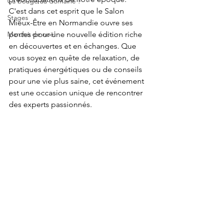
Ça bouge au domaine !
C'est dans cet esprit que le Salon 
Stages
Mieux-Être en Normandie ouvre ses 
Marché de noël
portes pour une nouvelle édition riche 
en découvertes et en échanges. Que 
vous soyez en quête de relaxation, de 
pratiques énergétiques ou de conseils 
pour une vie plus saine, cet événement 
est une occasion unique de rencontrer 
des experts passionnés.