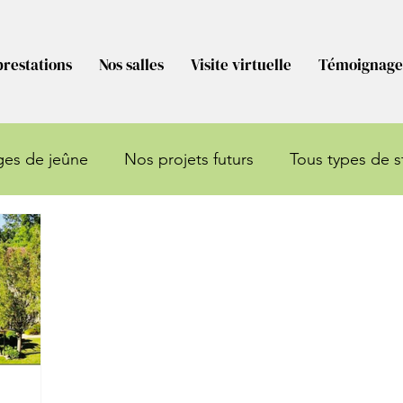
prestations
Nos salles
Visite virtuelle
Témoignage
ges de jeûne
Nos projets futurs
Tous types de s
Stages
Marché de noël