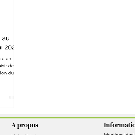
r au
i 2025
vre en
isir de
tion du
À propos
Informati