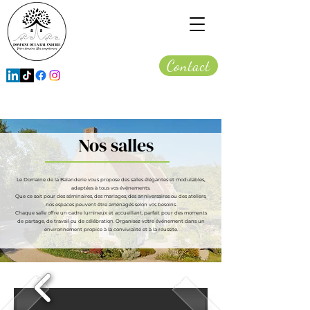
Contact
Nos salles
Le Domaine de la Balanderie vous propose des salles élégantes et modulables,
adaptées à tous vos événements.
Que ce soit pour des séminaires, des mariages, des anniversaires ou des ateliers,
nos espaces peuvent être aménagés selon vos besoins.
Chaque salle offre un cadre lumineux et accueillant, parfait pour des moments
de partage, de travail ou de célébration. Organisez votre événement dans un
environnement propice à la convivialité et à la réussite.