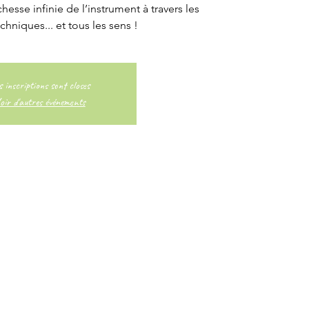
ichesse infinie de l’instrument à travers les
echniques... et tous les sens !
s inscriptions sont closes
oir d'autres événements