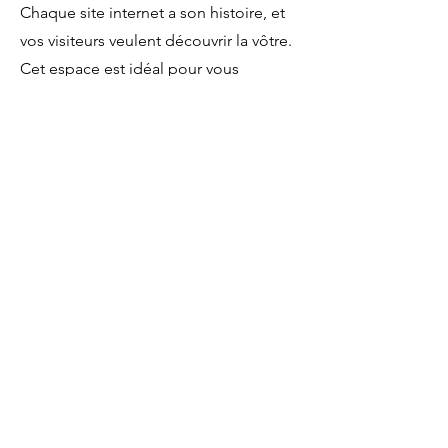
Chaque site internet a son histoire, et
vos visiteurs veulent découvrir la vôtre.
Cet espace est idéal pour vous
présenter, indiquer ce que fait votre
équipe et ce que propose votre site.
Double-cliquez sur la zone de texte
pour modifier votre contenu et ajoutez
les informations importantes à partager
avec vos visiteurs.
Si vous êtes une entreprise, racontez
comment vous avez commencé et
parlez de votre parcours professionnel.
Présentez vos valeurs, vos
engagements et ce qui vous
différencie des autres. Ajoutez une