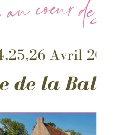
20h00 mardi 28/07 De 8h30 à 11h00 : séance de
Hatha-Yoga/Pranayama11h15 : brunch