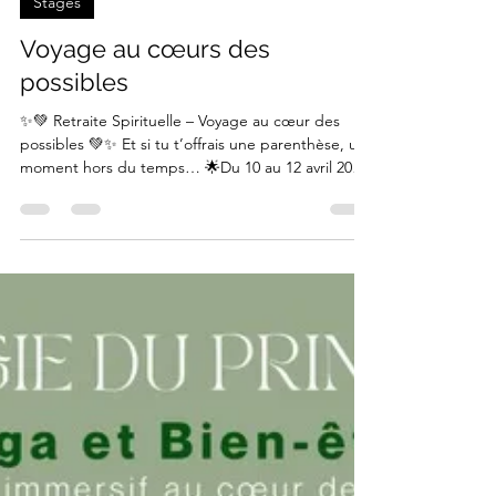
3 déc. 2025
1 min de lecture
Stages
Voyage au cœurs des
possibles
✨💚 Retraite Spirituelle – Voyage au cœur des
possibles 💚✨ Et si tu t’offrais une parenthèse, un
moment hors du temps… 🌟Du 10 au 12 avril 2026,
je t’invite au Domaine de la Balanderie, à colleville-
montgomery, un lieu paisible entre forêt et mer,
pour une expérience douce et profonde. 🌸 Au
programme : Yoga – méditations guidées – bols
tibétains – introspection – art-thérapie – marche
consciente en nature – cercles de partage. Trois
jours pour ralentir, respirer, t’ouvrir