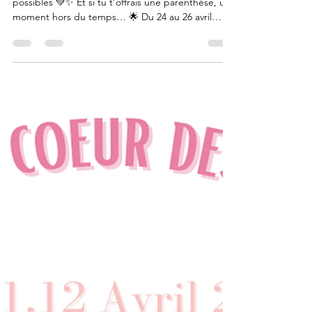
possibles
✨💚 Retraite Spirituelle – Voyage au cœur des
possibles 💚✨ Et si tu t’offrais une parenthèse, un
moment hors du temps… 🌟 Du 24 au 26 avril
2026, je t’invite au Domaine de la Balanderie, à
colleville- montgomery, un lieu paisible entre forêt
et mer, pour une expérience douce et profonde
🌸 Au programme : Yoga – méditations guidées –
bols tibétains – introspection – art-thérapie –
marche consciente en nature – cercles de
partage. 🪽Trois jours pour ralentir, respirer, t’ouvri