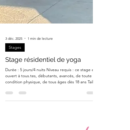
3 déc. 2025
1 min de lecture
Stages
Stage résidentiel de yoga
Durée : 5 jours/4 nuits Niveau requis : ce stage est
ouvert à tous.tes, débutants, avancés, de toute
condition physique, de tous âges dès 18 ans Taille
max du groupe : 15 personnes Dates : du lundi 27
juillet 2026 au vendredi 31 juillet 2026 Tarif : 590€
(hors transport) PROGRAMME Accueil des
participants le lundi 27 juillet à partir de 15h. lundi
27/07 De 18h00 à 19h30 : séance de yoga Dîner à